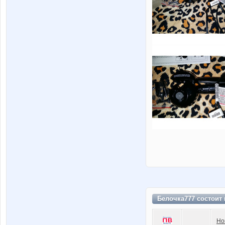
Белочка777 состоит
Но