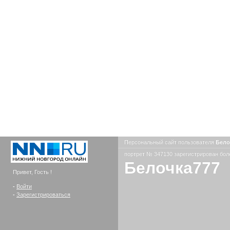
Персональный сайт пользователя
Бело
портрет № 347130 зарегистрирован боле
Белочка777
Привет, Гость !
-
Войти
-
Зарегистрироваться