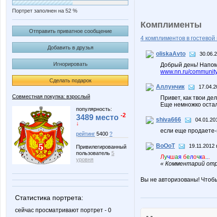
Портрет заполнен на 52 %
Комплименты
Отправить приватное сообщение
4 комплиментов в гостевой 
Добавить в друзья
oliskaAvto
30.06.2
Игнорировать
Добрый день! Напом
www.nn.ru/community/
Сделать подарок
Аллунчик
17.04.2
Совместная покупка: взрослый
Привет, как твои де
Еще немножко остал
популярность:
-2
3489 место
shiva666
04.01.20
↓
если еще продаете-
рейтинг
5400
?
BoOoT
19.11.2012 
Привилегированный
пользователь
5
Л
у
ч
ш
а
я
б
е
л
о
ч
к
а
.
.
.
уровня
« Комментарий отр
Вы не авторизованы! Чтоб
Статистика портрета:
сейчас просматривают портрет - 0